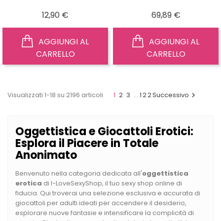
Prezzo
Prezzo
12,90 €
69,89 €
AGGIUNGI AL
AGGIUNGI AL
CARRELLO
CARRELLO
Visualizzati 1-18 su 2196 articoli
1
2
3
…
122
Successivo

Oggettistica e Giocattoli Erotici:
Esplora il Piacere in Totale
Anonimato
Benvenuto nella categoria dedicata all'
oggettistica
erotica
di I-LoveSexyShop, il tuo sexy shop online di
fiducia. Qui troverai una selezione esclusiva e accurata di
giocattoli per adulti ideati per accendere il desiderio,
esplorare nuove fantasie e intensificare la complicità di