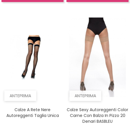
ANTEPRIMA
ANTEPRIMA
Calze A Rete Nere
Calze Sexy Autoreggenti Color
Autoreggenti Taglia Unica
Carne Con Balza In Pizzo 20
Denari BASBLEU