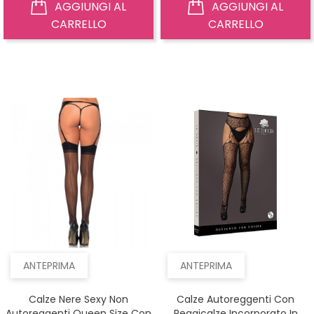
AGGIUNGI AL
AGGIUNGI AL
CARRELLO
CARRELLO
ANTEPRIMA
ANTEPRIMA
Calze Nere Sexy Non
Calze Autoreggenti Con
Autoreggenti Queen Size Con
Reggicalze Incorporato In