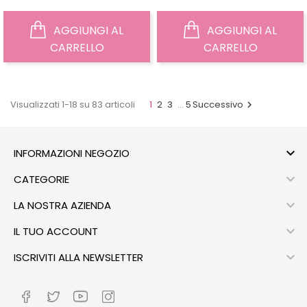
AGGIUNGI AL
AGGIUNGI AL
CARRELLO
CARRELLO
Visualizzati 1-18 su 83 articoli
1
2
3
…
5
Successivo


INFORMAZIONI NEGOZIO

CATEGORIE

LA NOSTRA AZIENDA

IL TUO ACCOUNT

ISCRIVITI ALLA NEWSLETTER