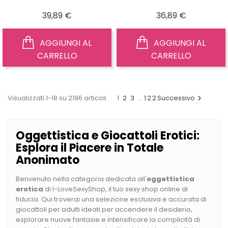
Prezzo
Prezzo
39,89 €
36,89 €
AGGIUNGI AL
AGGIUNGI AL
CARRELLO
CARRELLO
Visualizzati 1-18 su 2196 articoli
1
2
3
…
122
Successivo

Oggettistica e Giocattoli Erotici:
Esplora il Piacere in Totale
Anonimato
Benvenuto nella categoria dedicata all'
oggettistica
erotica
di I-LoveSexyShop, il tuo sexy shop online di
fiducia. Qui troverai una selezione esclusiva e accurata di
giocattoli per adulti ideati per accendere il desiderio,
esplorare nuove fantasie e intensificare la complicità di