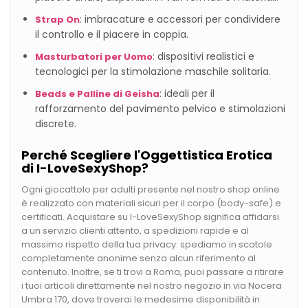
: imbracature e accessori per condividere
Strap On
il controllo e il piacere in coppia.
: dispositivi realistici e
Masturbatori per Uomo
tecnologici per la stimolazione maschile solitaria.
: ideali per il
Beads e Palline di Geisha
rafforzamento del pavimento pelvico e stimolazioni
discrete.
Perché Scegliere l'Oggettistica Erotica
di I-LoveSexyShop?
Ogni giocattolo per adulti presente nel nostro shop online
è realizzato con materiali sicuri per il corpo (body-safe) e
certificati. Acquistare su I-LoveSexyShop significa affidarsi
a un servizio clienti attento, a spedizioni rapide e al
massimo rispetto della tua privacy: spediamo in scatole
completamente anonime senza alcun riferimento al
contenuto. Inoltre, se ti trovi a Roma, puoi passare a ritirare
i tuoi articoli direttamente nel nostro negozio in via Nocera
Umbra 170, dove troverai le medesime disponibilità in