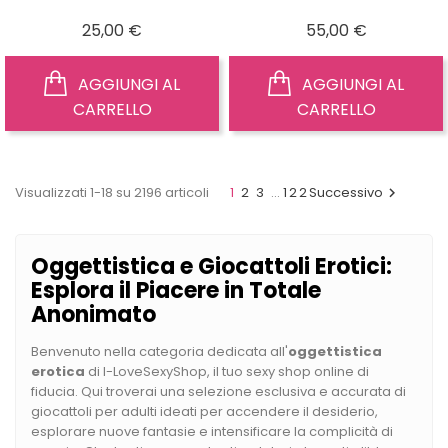
Prezzo
Prezzo
25,00 €
55,00 €
AGGIUNGI AL
AGGIUNGI AL
CARRELLO
CARRELLO
Visualizzati 1-18 su 2196 articoli
1
2
3
…
122
Successivo

Oggettistica e Giocattoli Erotici:
Esplora il Piacere in Totale
Anonimato
Benvenuto nella categoria dedicata all'
oggettistica
erotica
di I-LoveSexyShop, il tuo sexy shop online di
fiducia. Qui troverai una selezione esclusiva e accurata di
giocattoli per adulti ideati per accendere il desiderio,
esplorare nuove fantasie e intensificare la complicità di