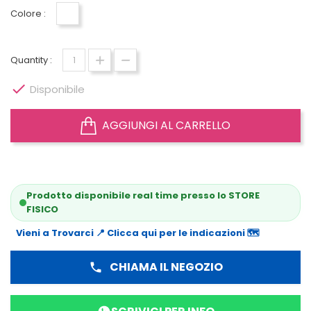
Colore :
-
Quantity :

Disponibile
AGGIUNGI AL CARRELLO
Prodotto disponibile real time presso lo STORE
FISICO
Vieni a Trovarci 📍 Clicca qui per le indicazioni 🗺️
CHIAMA IL NEGOZIO
phone