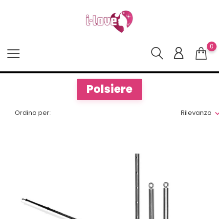
0
Polsiere
Ordina per:
Rilevanza