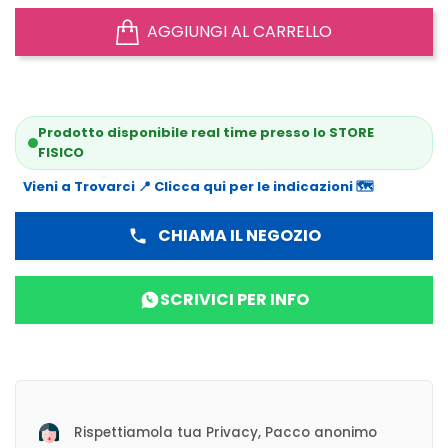
AGGIUNGI AL CARRELLO
Prodotto disponibile real time presso lo STORE
FISICO
Vieni a Trovarci 📍 Clicca qui per le indicazioni 🗺️
CHIAMA IL NEGOZIO
phone
SCRIVICI PER INFO
Rispettiamola tua Privacy, Pacco anonimo