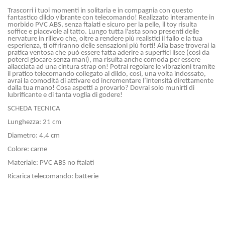
Trascorri i tuoi momenti in solitaria e in compagnia con questo
fantastico dildo
vibrante con telecomando
! Reali
zzato interame
nte in
mor
bido PVC
ABS, senza ftalati e sicuro per la pelle, il toy risulta
soffice e piacevole al tatto.
Lungo tutta l'asta sono presenti delle
nervature in rilievo che, oltre a rendere più
realistici il fallo e la tua
esperienza, ti offriranno d
elle sensazioni più
forti! Alla base troverai la
pratica ventosa che può
essere fatta aderire a superfici lisce (così
da
poterci giocare senza mani), ma risulta anche comoda per essere
allacciata ad una cintura strap on!
Potrai regolare le vibrazioni tramite
il pratico telecomando collegato al dildo, così
, una volta indossato,
avrai la comodità
di attiva
re ed incrementare l
’
intensità
direttamente
dalla tua mano!
Cosa aspetti a provarlo?
Dovrai solo munirti di
lubrificante
e di tanta voglia di godere!
SCHEDA TECNICA
Lunghezza: 21 cm
Diametro: 4,4 cm
Colore: carne
Materiale:
PVC ABS no ftalati
Ricarica telecomando: batterie