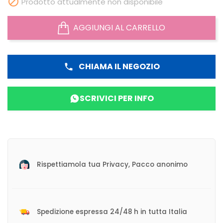

Prodotto attualmente non disponibile
AGGIUNGI AL CARRELLO
CHIAMA IL NEGOZIO
phone
SCRIVICI PER INFO
Rispettiamola tua Privacy, Pacco anonimo
Spedizione espressa 24/48 h in tutta Italia